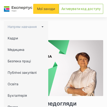
Мої заходи
Активувати код доступу
Напрям навчання
Кадри
Медицина
Безпека праці
Публічні закупівлі
Освіта
Бухгалтерія
20879
2426
Як проводити медогляди
Право