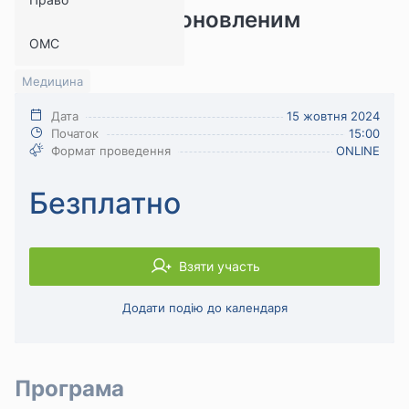
працівників за оновленим
ОМС
порядком
Медицина
Дата
15 жовтня 2024
Початок
15:00
Формат проведення
ONLINE
Безплатно
Взяти участь
Додати подію до календаря
Програма