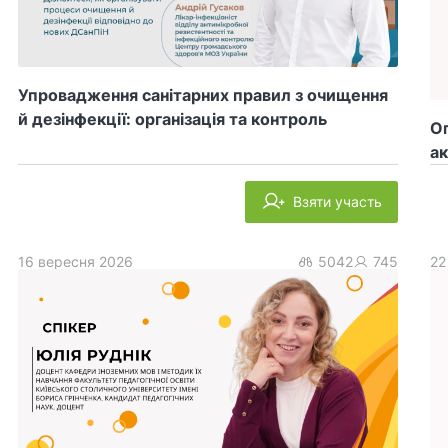
Упровадження санітарних правил з очищення
й дезінфекції: організація та контроль
Оп
ак
Взяти участь
16 вересня 2026
5042
745
22