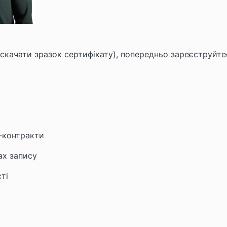
скачати зразок сертифікату
), попередньо зареєструйте
г-контракти
ах запису
ті