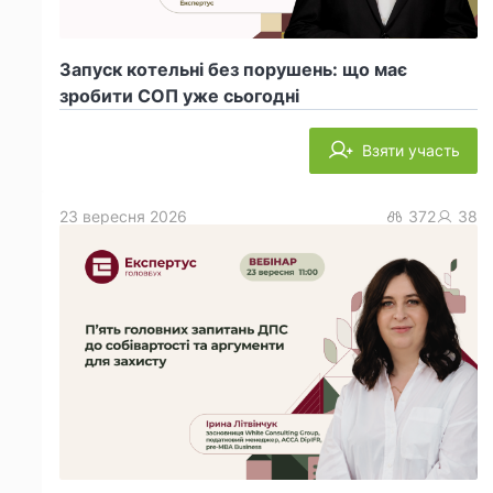
Запуск котельні без порушень: що має
зробити СОП уже сьогодні
Взяти участь
23 вересня 2026
372
38