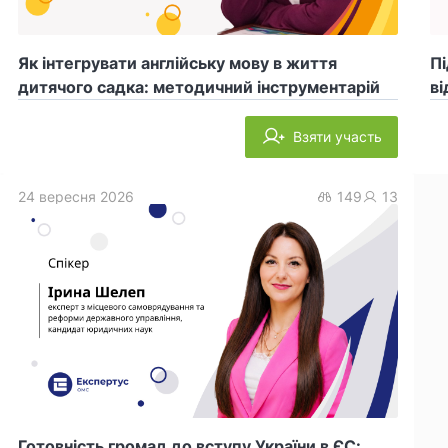
Як інтегрувати англійську мову в життя
Пі
дитячого садка: методичний інструментарій
ві
Взяти участь
24 вересня 2026
149
13
Готовність громад до вступу України в ЄС: