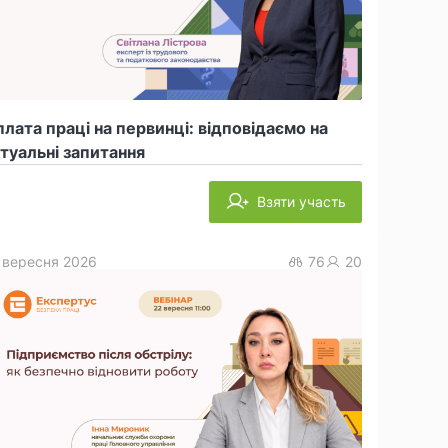
лата праці на первинці: відповідаємо на
туальні запитання
Взяти участь
 вересня 2026
76
20