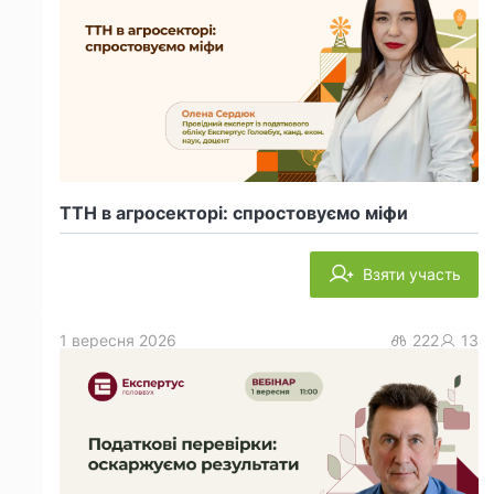
ТТН в агросекторі: спростовуємо міфи
Взяти участь
1 вересня 2026
222
13