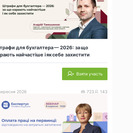
рафи для бухгалтера — 2026: за що
рають найчастіше і як себе захистити
Взяти участь
вересня 2026
723
143