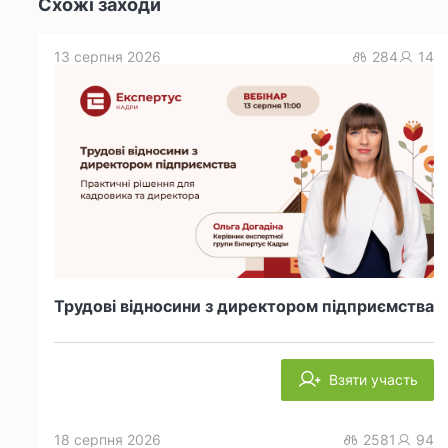
Схожі заходи
13 серпня 2026
284
14
Трудові відносини з директором підприємства
Взяти участь
18 серпня 2026
2581
94