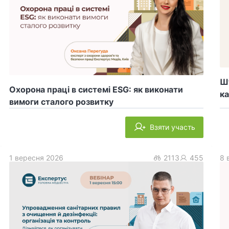
Шт
Охорона праці в системі ESG: як виконати
ка
вимоги сталого розвитку
Взяти участь
1 вересня 2026
2113
455
8 