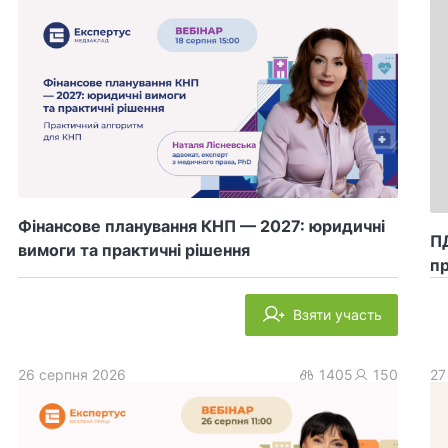
Фінансове планування КНП — 2027: юридичні
ПД
вимоги та практичні рішення
пр
Взяти участь
26 серпня 2026
1405
150
27