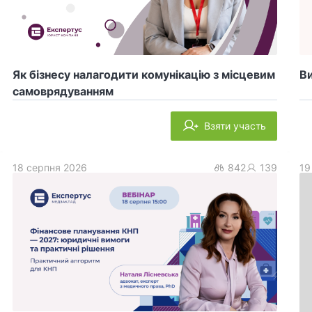
Як бізнесу налагодити комунікацію з місцевим
Ви
самоврядуванням
Взяти участь
18 серпня 2026
842
139
19