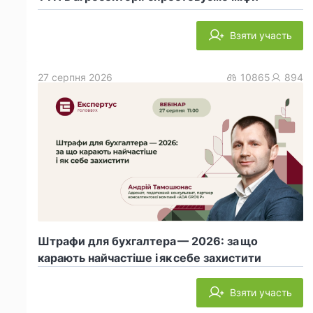
Взяти участь
27 серпня 2026
10865
894
Штрафи для бухгалтера — 2026: за що
карають найчастіше і як себе захистити
Взяти участь