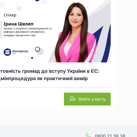
товність громад до вступу України в ЄС:
мінпроцедура як практичний вимір
Взяти участь
0800 21 38 38