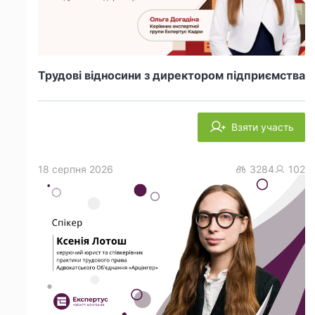
Трудові відносини з директором підприємства
Взяти участь
18 серпня 2026
3284
102