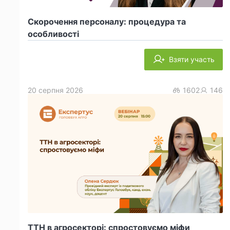
Скорочення персоналу: процедура та
особливості
Взяти участь
20 серпня 2026
1602
146
ТТН в агросекторі: спростовуємо міфи