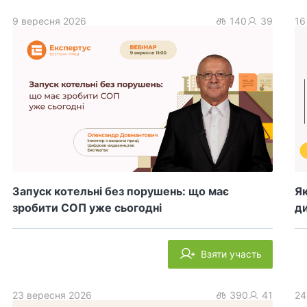
9 вересня 2026
140
39
16
Запуск котельні без порушень: що має
Як
зробити СОП уже сьогодні
ди
Взяти участь
23 вересня 2026
390
41
24