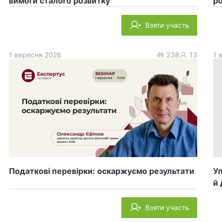
вимоги сталого розвитку
ро
Взяти участь
1 вересня 2026
238
13
1 
Податкові перевірки: оскаржуємо результати
У
й 
Взяти участь