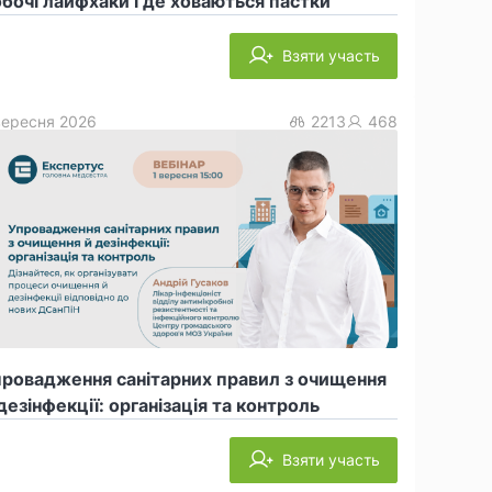
бочі лайфхаки і де ховаються пастки
Взяти участь
вересня 2026
2213
468
провадження санітарних правил з очищення
дезінфекції: організація та контроль
Взяти участь