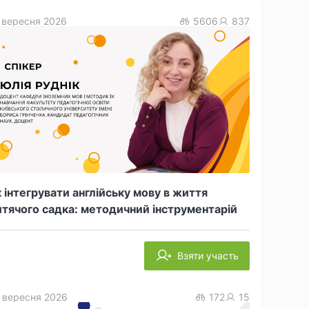
 вересня 2026
5606
837
 інтегрувати англійську мову в життя
тячого садка: методичний інструментарій
Взяти участь
 вересня 2026
172
15