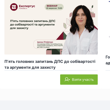
Го
П’ять головних запитань ДПС до собівартості
ад
та аргументи для захисту
Взяти участь