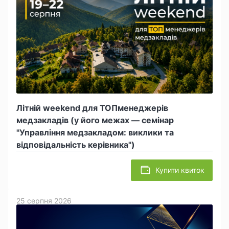
Літній weekend для ТОПменеджерів
медзакладів (у його межах — семінар
"Управління медзакладом: виклики та
відповідальність керівника")
Купити квиток
25 серпня 2026