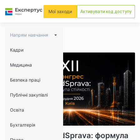
Мої заходи
Активувати код доступу
Напрям навчання
Кадри
Медицина
Безпека праці
Публічні закупівлі
Освіта
Бухгалтерія
247
ХІІ Конгрес MedSprava: формула
Право