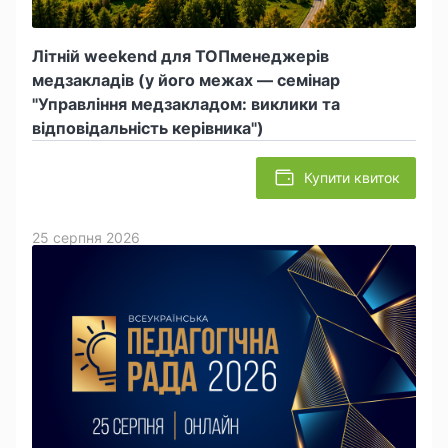
Літній weekend для ТОПменеджерів
медзакладів (у його межах — семінар
"Управління медзакладом: виклики та
відповідальність керівника")
Купити квиток
25 серпня 2026