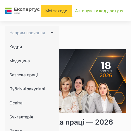
Мої заходи
Активувати код доступу
Напрям навчання
Кадри
Медицина
Безпека праці
Публічні закупівлі
Освіта
947
Бухгалтерія
Конгрес Безпека праці — 2026
Право