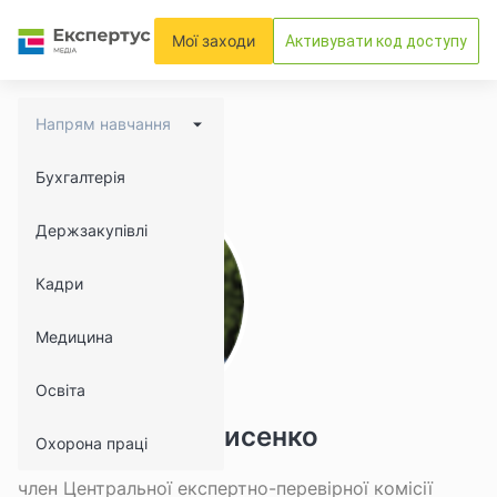
Мої заходи
Активувати код доступу
Напрям навчання
Бухгалтерія
Держзакупівлі
Кадри
Медицина
Освіта
Олександр Денисенко
Охорона праці
член Центральної експертно-перевірної комісії