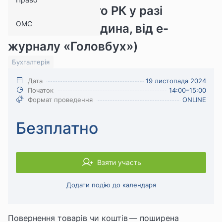
зменшувального РК у разі
ОМС
повернень (1 година, від е-
журналу «Головбух»)
Бухгалтерія
Дата
19 листопада 2024
Початок
14:00–15:00
Формат проведення
ONLINE
Безплатно
Взяти участь
Додати подію до календаря
Повернення товарів чи коштів — поширена