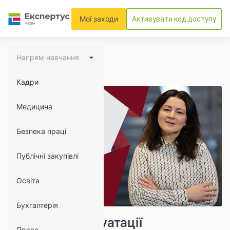
Мої заходи
Активувати код доступу
Напрям навчання
Кадри
Медицина
Безпека праці
Публічні закупівлі
Освіта
Бухгалтерія
7561
795
Правила експлуатації
Право