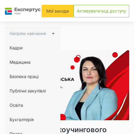
Мої заходи
Активувати код доступу
Напрям навчання
Кадри
Медицина
Безпека праці
Публічні закупівлі
Освіта
Бухгалтерія
13662
1565
Використання коучингового
Право