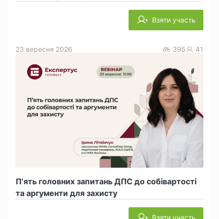
Взяти участь
23 вересня 2026
395
41
П’ять головних запитань ДПС до собівартості
та аргументи для захисту
Взяти участь