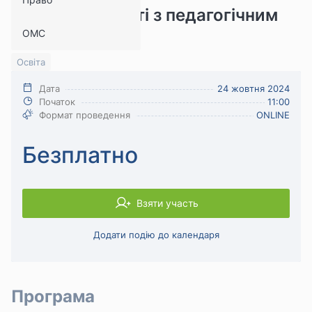
підходу в роботі з педагогічним
ОМС
колективом
Освіта
Дата
24 жовтня 2024
Початок
11:00
Формат проведення
ONLINE
Безплатно
Взяти участь
Додати подію до календаря
Програма