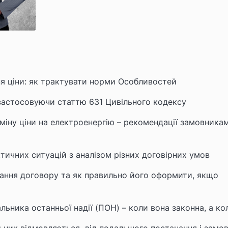
ня ціни: як трактувати норми Особливостей
 застосовуючи статтю 631 Цивільного кодексу
міну ціни на електроенергію – рекомендації замовника
актичних ситуацій з аналізом різних договірних умов
рвання договору та як правильно його оформити, якщо
ьника останньої надії (ПОН) – коли вона законна, а кол