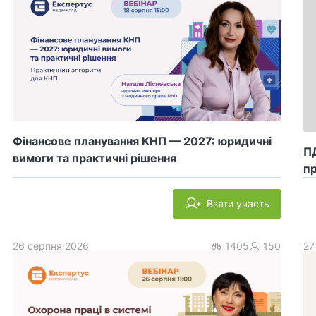
Фінансове планування КНП — 2027: юридичні
ПД
вимоги та практичні рішення
пр
Взяти участь
26 серпня 2026
1405
150
27