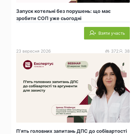
Запуск котельні без порушень: що має
зробити СОП уже сьогодні
Взяти участь
23 вересня 2026
372
38
П’ять головних запитань ДПС до собівартості