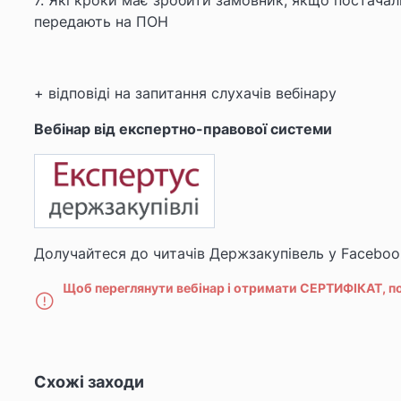
7. Які кроки має зробити замовник, якщо постача
передають на ПОН
+ відповіді на запитання слухачів вебінару
Вебінар від експертно-правової
системи
Долучайтеся до читачів Держзакупівель у Faceboo
Щоб переглянути вебінар і отримати СЕРТИФІКАТ, п
Схожі заходи