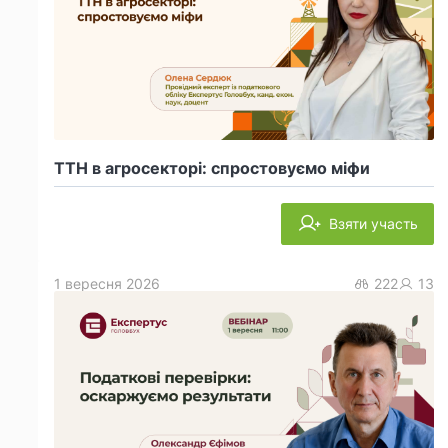
ТТН в агросекторі: спростовуємо міфи
Взяти участь
1 вересня 2026
222
13