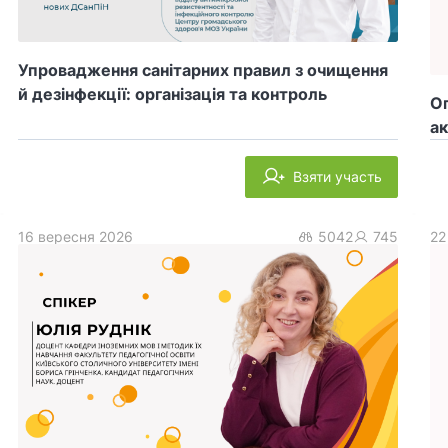
Упровадження санітарних правил з очищення
й дезінфекції: організація та контроль
Оп
ак
Взяти участь
16 вересня 2026
5042
745
22