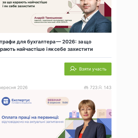
рафи для бухгалтера — 2026: за що
рають найчастіше і як себе захистити
Взяти участь
вересня 2026
723
143