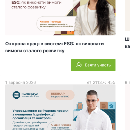
Шт
Охорона праці в системі ESG: як виконати
ка
вимоги сталого розвитку
Взяти участь
1 вересня 2026
2113
455
8 