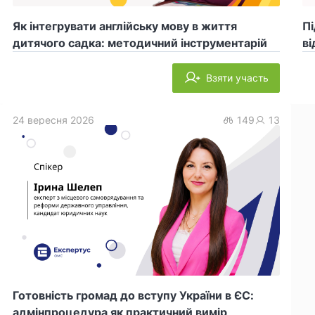
Як інтегрувати англійську мову в життя
Пі
дитячого садка: методичний інструментарій
ві
Взяти участь
24 вересня 2026
149
13
Готовність громад до вступу України в ЄС:
адмінпроцедура як практичний вимір