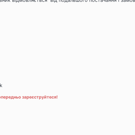
льник відмовляється від подальшого постачання і замо
k
опередньо зареєструйтеся!