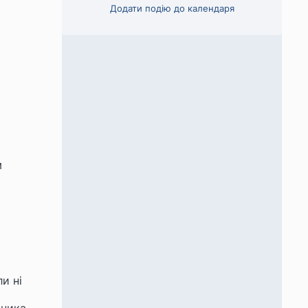
Додати подію до календаря
м
и ні