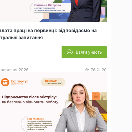
лата праці на первинці: відповідаємо на
туальні запитання
Взяти участь
 вересня 2026
76
20