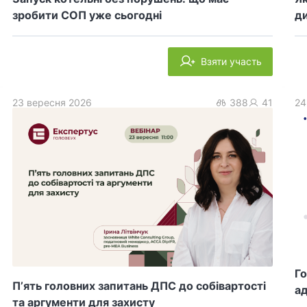
зробити СОП уже сьогодні
ди
Взяти участь
23 вересня 2026
388
41
24
Го
П’ять головних запитань ДПС до собівартості
ад
та аргументи для захисту