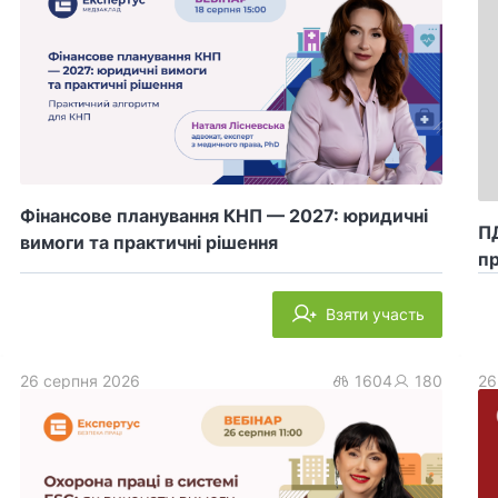
Фінансове планування КНП — 2027: юридичні
ПД
вимоги та практичні рішення
пр
Взяти участь
26 серпня 2026
1604
180
26