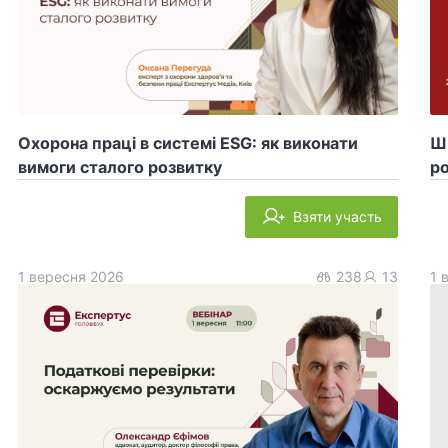
Охорона праці в системі ESG: як виконати
ШІ
вимоги сталого розвитку
ро
Взяти участь
1 вересня 2026
238
13
1 