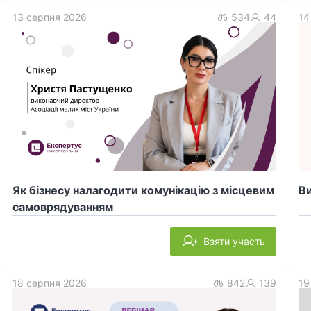
13 серпня 2026
534
44
14
Як бізнесу налагодити комунікацію з місцевим
Ви
самоврядуванням
Взяти участь
18 серпня 2026
842
139
19