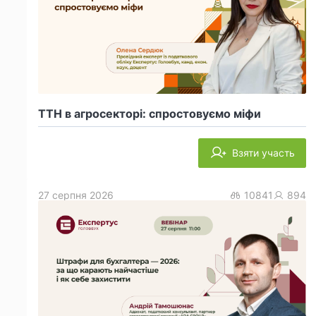
ТТН в агросекторі: спростовуємо міфи
Взяти участь
27 серпня 2026
10841
894