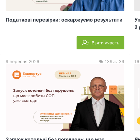
Податкові перевірки: оскаржуємо результати
У
й 
Взяти участь
9 вересня 2026
139
39
16
Запуск котельні без порушень: що має
Як