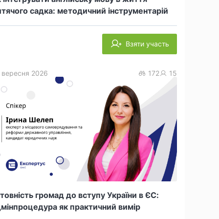
тячого садка: методичний інструментарій
Взяти участь
 вересня 2026
172
15
товність громад до вступу України в ЄС:
мінпроцедура як практичний вимір