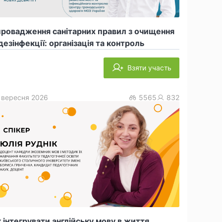
провадження санітарних правил з очищення
дезінфекції: організація та контроль
Взяти участь
 вересня 2026
5565
832
 інтегрувати англійську мову в життя