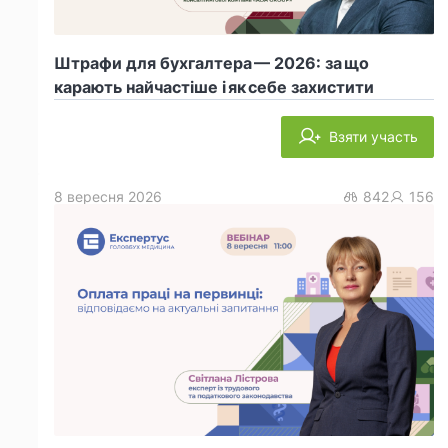
Штрафи для бухгалтера — 2026: за що
карають найчастіше і як себе захистити
Взяти участь
8 вересня 2026
842
156