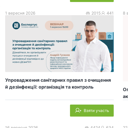
1 вересня 2026
2015
441
8 
Упровадження санітарних правил з очищення
й дезінфекції: організація та контроль
Оп
ак
Взяти участь
16 вересня 2026
4424
634
22