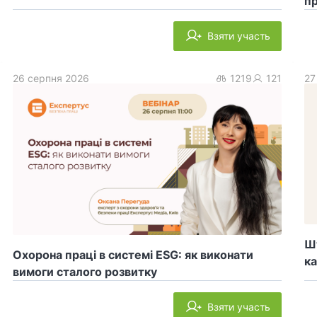
пр
Взяти участь
26 серпня 2026
1219
121
27
Шт
Охорона праці в системі ESG: як виконати
ка
вимоги сталого розвитку
Взяти участь