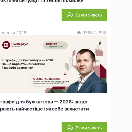
актичні ситуації та типові помилки
Взяти участь
 серпня 2026
9768
858
рафи для бухгалтера — 2026: за що
рають найчастіше і як себе захистити
Взяти участь