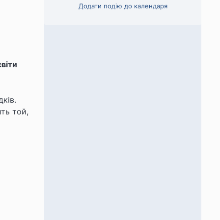
Додати подію до календаря
віти
дків.
ть той,