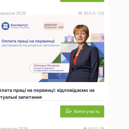
вересня 2026
653
132
лата праці на первинці: відповідаємо на
туальні запитання
Взяти участь
 вересня 2026
63
19