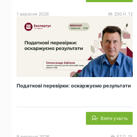
1 вересня 2026
200
12
Податкові перевірки: оскаржуємо результати
Взяти участь
9 вересня 2026
57
15