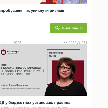
пробування: як уникнути ризиків
Взяти участь
 серпня 2026
2079
281
В у бюджетних установах: правила,