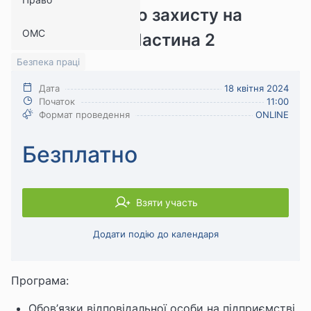
індивідуального захисту на
ОМС
підприємстві. Частина 2
Безпека праці
Дата
18 квітня 2024
Початок
11:00
Формат проведення
ONLINE
Безплатно
Взяти участь
Додати подію до календаря
Програма:
Обов’язки відповідальної особи на підприємстві