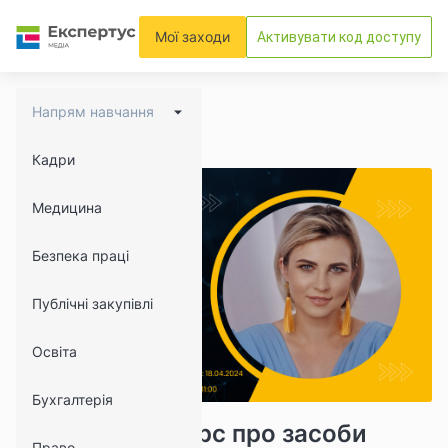
Мої заходи
Активувати код доступу
Напрям навчання
Кадри
Медицина
Безпека праці
Публічні закупівлі
Освіта
Бухгалтерія
9564
1215
Практичний курс про засоби
Право