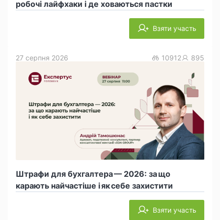
робочі лайфхаки і де ховаються пастки
Взяти участь
27 серпня 2026
10912
895
Штрафи для бухгалтера — 2026: за що
карають найчастіше і як себе захистити
Взяти участь