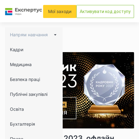
Мої заходи
Активувати код доступу
Напрям навчання
Кадри
Медицина
Безпека праці
Публічні закупівлі
Освіта
Бухгалтерія
26222
0
Кадровик року 2023, офлайн
Право