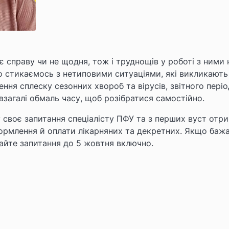
є справу чи не щодня, тож і труднощів у роботі з ними 
но стикаємось з нетиповими ситуаціями, які викликають
ння сплеску сезонних хвороб та вірусів, звітного періо
взагалі обмаль часу, щоб розібратися самостійно.
своє запитання спеціалісту ПФУ та з перших вуст отр
формлення й оплати лікарняних та декретних. Якщо баж
айте запитання
до 5 жовтня включно.