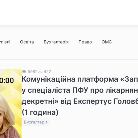
півлі
Освіта
Бухгалтерія
Право
ОМС
5982
422
Комунікаційна платформа «За
у спеціаліста ПФУ про лікарнян
декретні» від Експертус Голов
(1 година)
Бухгалтерія