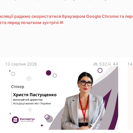
нсляції радимо скористатися браузером Google Chrome та пе
аєте перед початком зустрічі
✉
13 серпня 2026
532
44
14