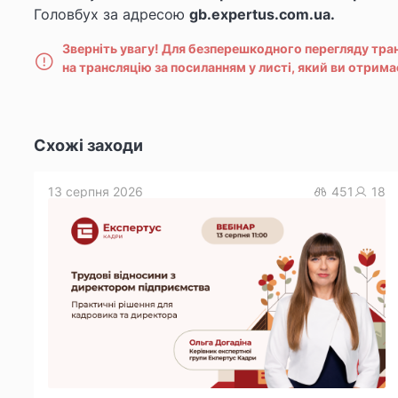
Головбух за адресою
gb.expertus.com.ua.
Зверніть увагу!
Для безперешкодного перегляду тра
на трансляцію за посиланням у листі, який ви отрим
Схожі заходи
13 серпня 2026
451
18