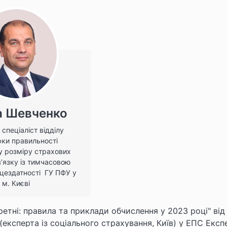
а Шевченко
 спеціаліст відділу
рки правильності
у розміру страхових
в’язку із тимчасовою
цездатності ГУ ПФУ у
м. Києві
кретні: правила та приклади обчислення у 2023 році"
від
(експерта із соціального страхування, Київ) у ЕПС Експ