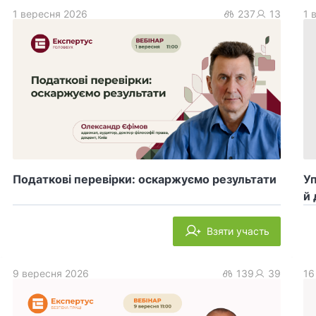
1 вересня 2026
237
13
1 
Податкові перевірки: оскаржуємо результати
У
й 
Взяти участь
9 вересня 2026
139
39
16