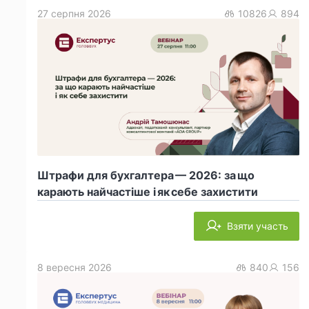
27 серпня 2026
10826
894
Штрафи для бухгалтера — 2026: за що
карають найчастіше і як себе захистити
Взяти участь
8 вересня 2026
840
156