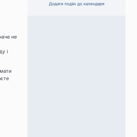
Додати подію до календаря
наче не
ду і
имати
аєте