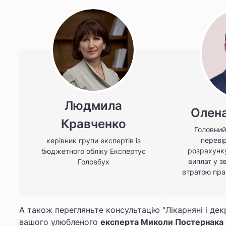
Людмила
Олен
Кравченко
Головний
переві
керівник групи експертів із
розрахунк
бюджетного обліку Експертус
виплат у з
Головбух
втратою пра
А також перегляньте консультацію
"Лікарняні і де
вашого улюбленого
експерта
Миколи Постернака