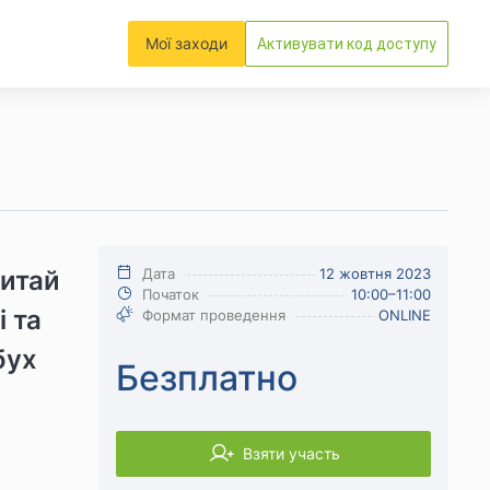
Мої заходи
Активувати код доступу
питай
Дата
12 жовтня 2023
Початок
10:00–11:00
і та
Формат проведення
ONLINE
бух
Безплатно
Взяти участь