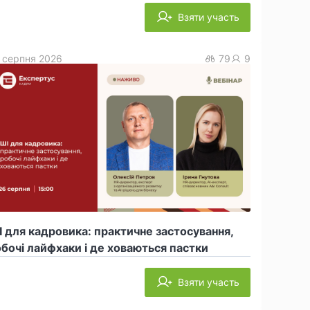
Взяти участь
 серпня 2026
79
9
 для кадровика: практичне застосування,
бочі лайфхаки і де ховаються пастки
Взяти участь