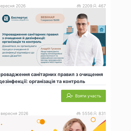
вересня 2026
2209
467
провадження санітарних правил з очищення
дезінфекції: організація та контроль
Взяти участь
 вересня 2026
5556
831