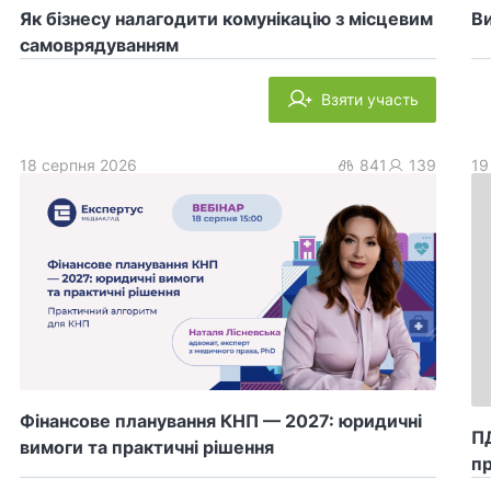
Як бізнесу налагодити комунікацію з місцевим
Ви
самоврядуванням
Взяти участь
18 серпня 2026
841
139
19
Фінансове планування КНП — 2027: юридичні
ПД
вимоги та практичні рішення
пр