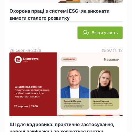
Охорона праці в системі ESG: як виконати
вимоги сталого розвитку
Взяти участь
26 серпня 2026
97
12
ШІ для кадровика: практичне застосування,
робочі лайфхаки і де ховаються пастки