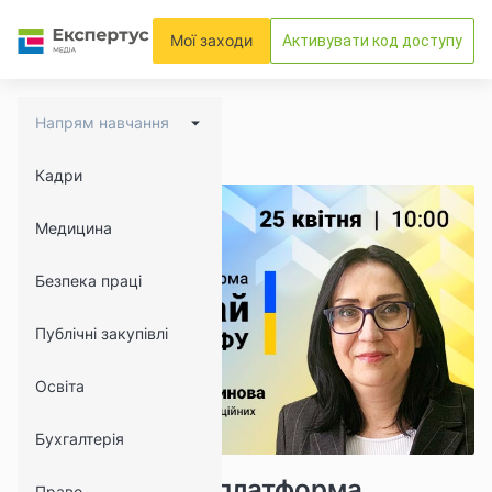
Мої заходи
Активувати код доступу
Напрям навчання
Кадри
Медицина
Безпека праці
Публічні закупівлі
Освіта
Бухгалтерія
7372
359
Комунікаційна платформа
Право