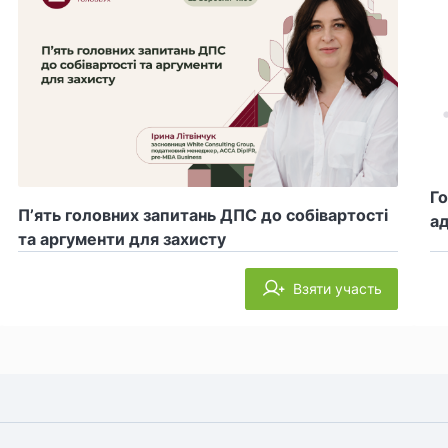
Го
П’ять головних запитань ДПС до собівартості
ад
та аргументи для захисту
Взяти участь