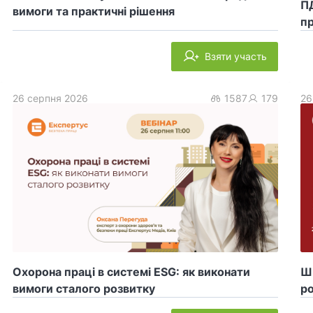
ПД
вимоги та практичні рішення
пр
Взяти участь
26 серпня 2026
1587
179
26
Охорона праці в системі ESG: як виконати
ШІ
вимоги сталого розвитку
ро