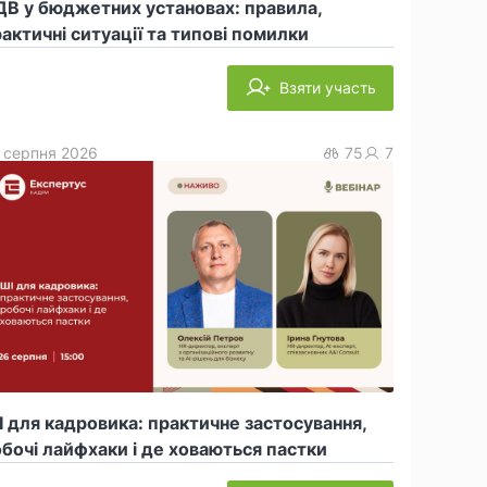
В у бюджетних установах: правила,
актичні ситуації та типові помилки
Взяти участь
 серпня 2026
75
7
 для кадровика: практичне застосування,
бочі лайфхаки і де ховаються пастки