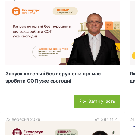
Запуск котельні без порушень: що має
Як
зробити СОП уже сьогодні
ди
Взяти участь
23 вересня 2026
384
41
24