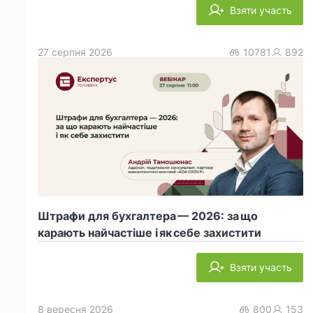
Взяти участь
27 серпня 2026
10781
892
Штрафи для бухгалтера — 2026: за що
карають найчастіше і як себе захистити
Взяти участь
8 вересня 2026
800
153