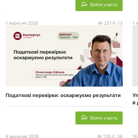
Взяти участь
1 вересня 2026
231
13
1 
Податкові перевірки: оскаржуємо результати
У
й 
Взяти участь
9 вересня 2026
135
38
16