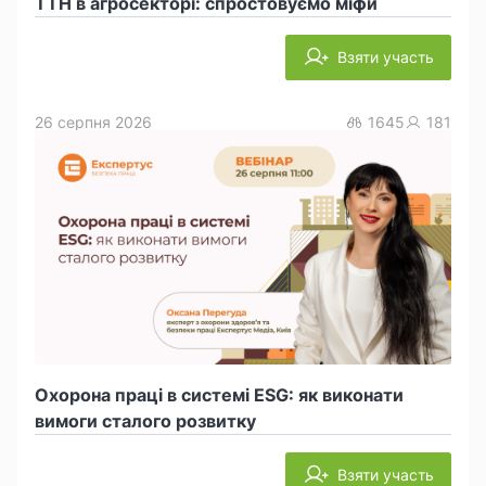
ТТН в агросекторі: спростовуємо міфи
Взяти участь
26 серпня 2026
1645
181
Охорона праці в системі ESG: як виконати
вимоги сталого розвитку
Взяти участь