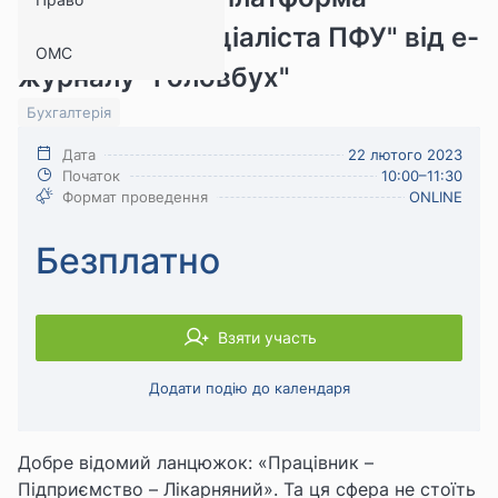
"Запитай у спеціаліста ПФУ" від е-
ОМС
журналу "Головбух"
Бухгалтерія
Дата
22 лютого 2023
Початок
10:00–11:30
Формат проведення
ONLINE
Безплатно
Взяти участь
Додати подію до календаря
Добре відомий ланцюжок: «Працівник –
Підприємство – Лікарняний». Та ця сфера не стоїть