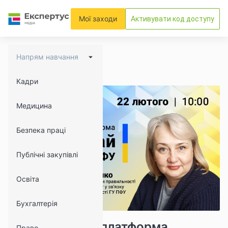
Мої заходи
Активувати код доступу
Напрям навчання
Кадри
Медицина
Безпека праці
Публічні закупівлі
Освіта
Бухгалтерія
11280
489
Комунікаційна платформа
Право