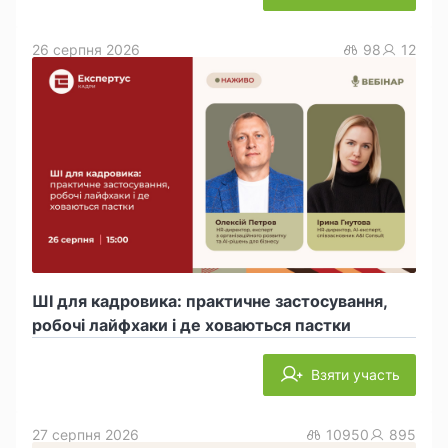
26 серпня 2026
98
12
ШІ для кадровика: практичне застосування,
робочі лайфхаки і де ховаються пастки
Взяти участь
27 серпня 2026
10950
895