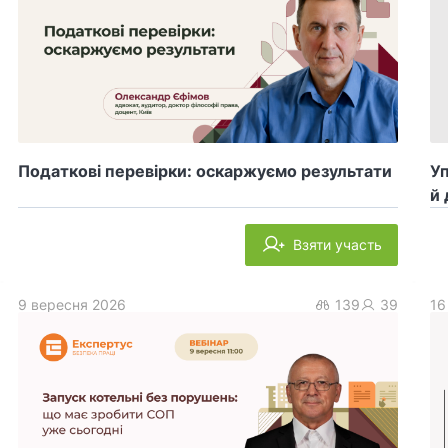
Податкові перевірки: оскаржуємо результати
У
й 
Взяти участь
9 вересня 2026
139
39
16