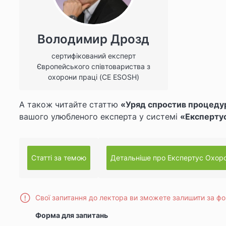
Володимир Дрозд
сертифікований експерт
Європейського співтовариства з
охорони праці (CE ESOSH)
А також читайте статтю
«Уряд спростив процедур
вашого улюбленого експерта
у системі
«
Експертус
Статті за темою
Детальніше про Експертус Охоро
Свої запитання до лектора ви зможете залишити за ф
Форма для запитань