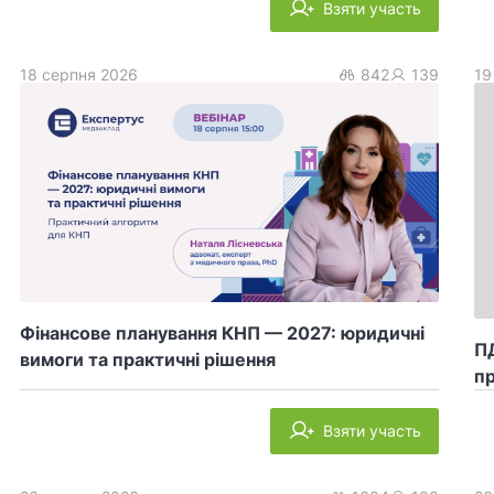
Взяти участь
18 серпня 2026
842
139
19
Фінансове планування КНП — 2027: юридичні
ПД
вимоги та практичні рішення
пр
Взяти участь