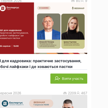
 серпня 2026
80
9
 для кадровика: практичне застосування,
бочі лайфхаки і де ховаються пастки
Взяти участь
вересня 2026
2209
467