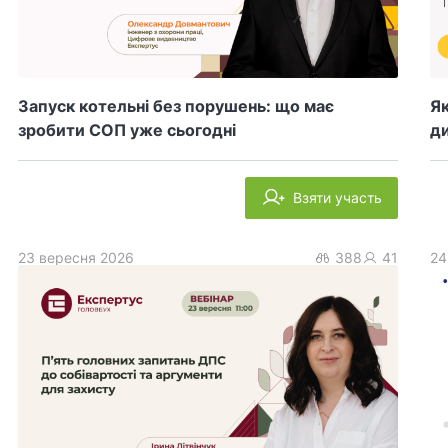
Запуск котельні без порушень: що має
Як
зробити СОП уже сьогодні
ди
Взяти участь
23 вересня 2026
388
41
24