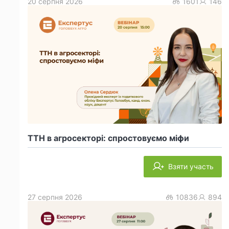
20 серпня 2026
1601
146
ТТН в агросекторі: спростовуємо міфи
Взяти участь
27 серпня 2026
10836
894