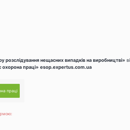
у розслідування нещасних випадків на виробництві»
в
 охорона праці»
esop.expertus.com.ua
на праці
ормою: