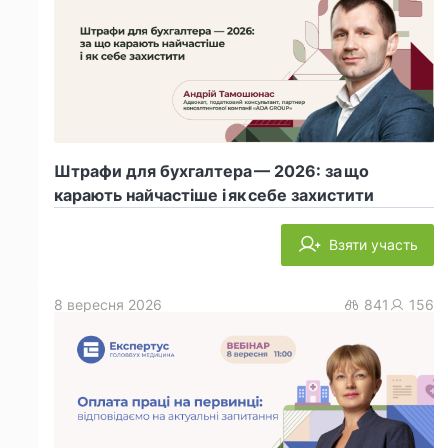
Штрафи для бухгалтера — 2026: за що
карають найчастіше і як себе захистити
Взяти участь
8 вересня 2026
841
156