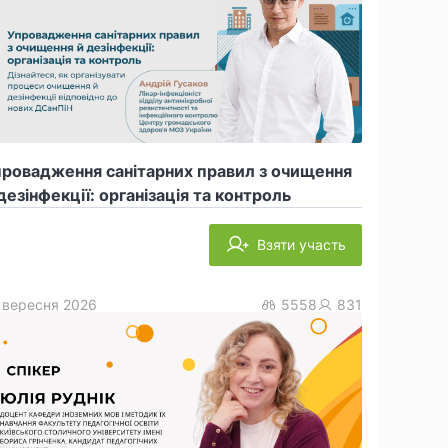
провадження санітарних правил з очищення
дезінфекції: організація та контроль
Взяти участь
 вересня 2026
5558
831