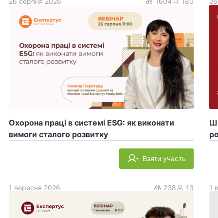
26 серпня 2026
1604
180
26
Охорона праці в системі ESG: як виконати
ШІ
вимоги сталого розвитку
ро
Взяти участь
1 вересня 2026
238
13
1 