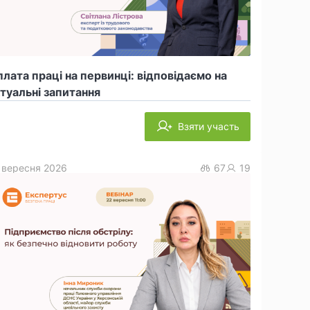
лата праці на первинці: відповідаємо на
туальні запитання
Взяти участь
 вересня 2026
67
19