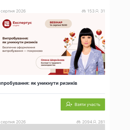
 серпня 2026
153
31
пробування: як уникнути ризиків
Взяти участь
 серпня 2026
2094
281