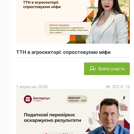
ТТН в агросекторі: спростовуємо міфи
Взяти участь
1 вересня 2026
202
12