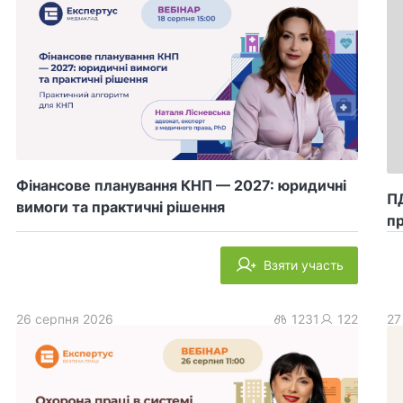
Фінансове планування КНП — 2027: юридичні
ПД
вимоги та практичні рішення
пр
Взяти участь
26 серпня 2026
1231
122
27