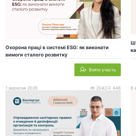
Шт
Охорона праці в системі ESG: як виконати
ка
вимоги сталого розвитку
Взяти участь
1 вересня 2026
2042
446
8 