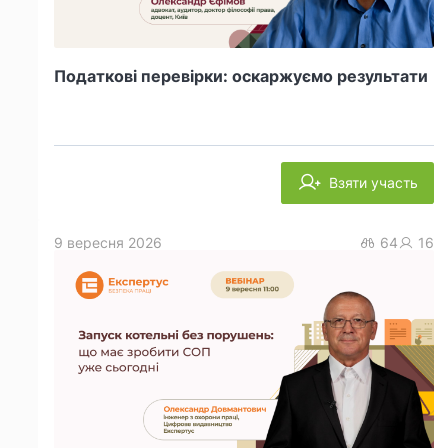
Податкові перевірки: оскаржуємо результати
Взяти участь
9 вересня 2026
64
16