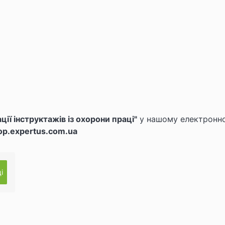
ії інструктажів із охорони праці"
у нашому електронн
op.expertus.com.ua
і