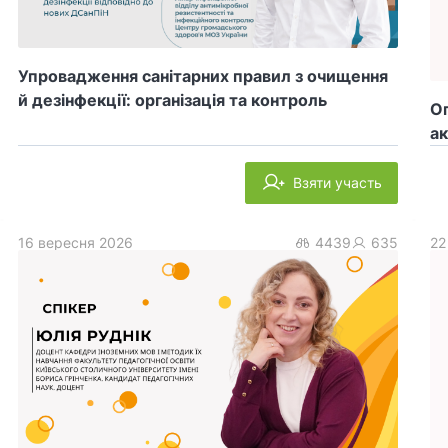
Упровадження санітарних правил з очищення
й дезінфекції: організація та контроль
Оп
ак
Взяти участь
16 вересня 2026
4439
635
22