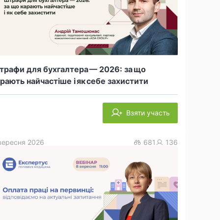
рафи для бухгалтера — 2026: за що
рають найчастіше і як себе захистити
Взяти участь
вересня 2026
681
136