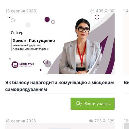
13 серпня 2026
405
38
14
Як бізнесу налагодити комунікацію з місцевим
Ви
самоврядуванням
Взяти участь
18 серпня 2026
765
129
19