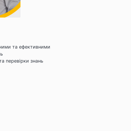
ивними та ефективними
нь
та перевірки знань