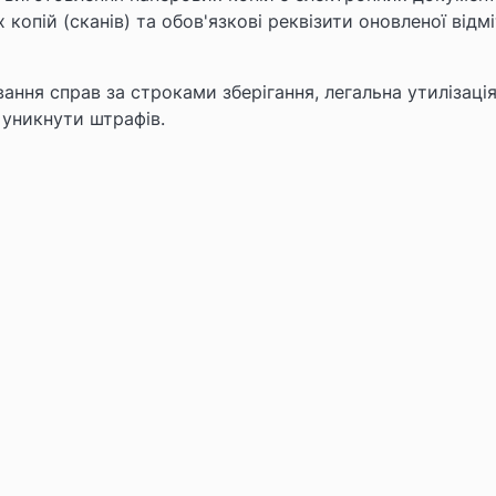
опій (сканів) та обов'язкові реквізити оновленої відм
вання справ за строками зберігання, легальна утилізація
 уникнути штрафів.