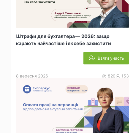
Штрафи для бухгалтера — 2026: за що
карають найчастіше і як себе захистити
Взяти участь
8 вересня 2026
820
153