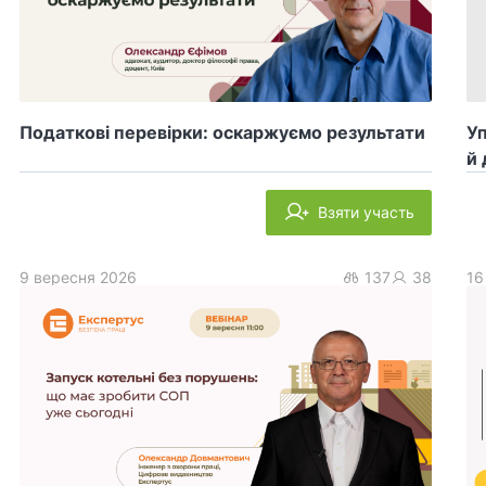
Податкові перевірки: оскаржуємо результати
У
й 
Взяти участь
9 вересня 2026
137
38
16