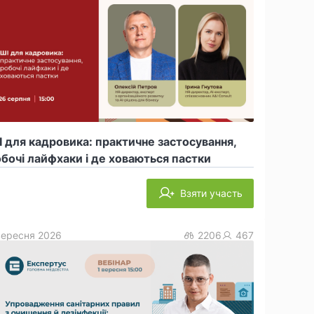
 для кадровика: практичне застосування,
бочі лайфхаки і де ховаються пастки
Взяти участь
вересня 2026
2206
467