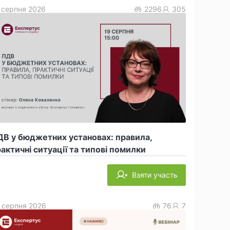
 серпня 2026
2296
305
В у бюджетних установах: правила,
актичні ситуації та типові помилки
Взяти участь
 серпня 2026
76
7