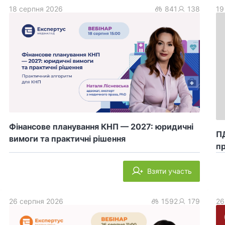
18 серпня 2026
841
138
19
Фінансове планування КНП — 2027: юридичні
ПД
вимоги та практичні рішення
пр
Взяти участь
26 серпня 2026
1592
179
26