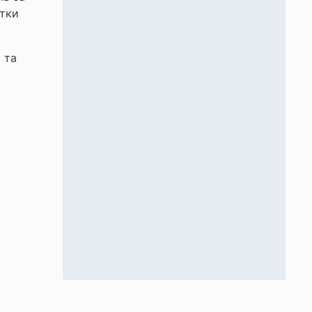
ітки
 та