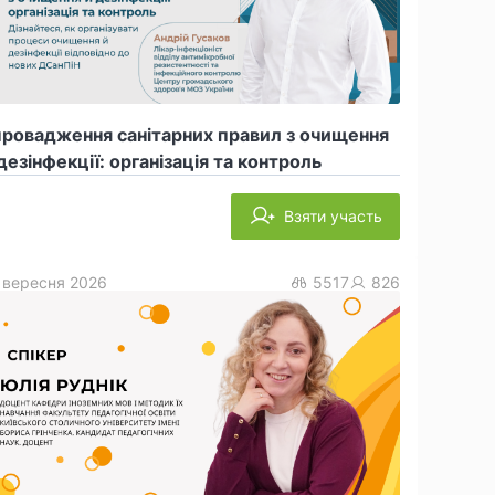
провадження санітарних правил з очищення
дезінфекції: організація та контроль
Взяти участь
 вересня 2026
5517
826