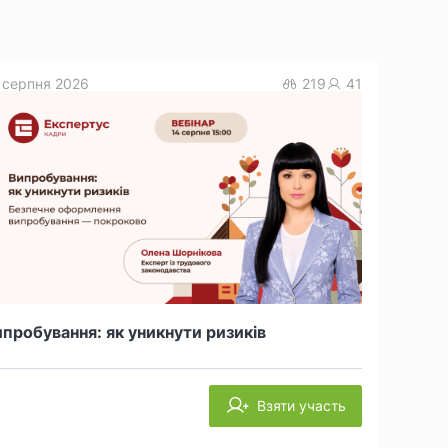
 серпня 2026
219
41
пробування: як уникнути ризиків
Взяти участь