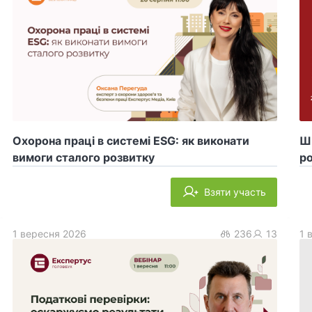
Охорона праці в системі ESG: як виконати
ШІ
вимоги сталого розвитку
ро
Взяти участь
1 вересня 2026
236
13
1 