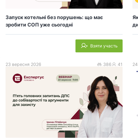
Запуск котельні без порушень: що має
Як
зробити СОП уже сьогодні
ди
Взяти участь
23 вересня 2026
386
41
24