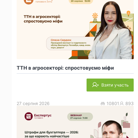
ТТН в агросекторі: спростовуємо міфи
Взяти участь
27 серпня 2026
10801
893