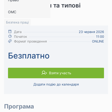
ключові вимоги та типові
ОМС
помилки
Безпека праці
Дата
23 червня 2026
Початок
11:00
Формат проведення
ONLINE
Безплатно
Взяти участь
Додати подію до календаря
Програма