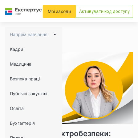
Мої заходи
Активувати код доступу
Напрям навчання
Кадри
Медицина
Безпека праці
Публічні закупівлі
Освіта
Бухгалтерія
8947
1090
Навчання з електробезпеки:
Право