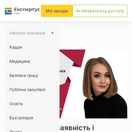
Мої заходи
Активувати код доступу
Напрям навчання
Кадри
Медицина
Безпека праці
Публічні закупівлі
Освіта
Бухгалтерія
13233
751
Відомість про наявність і
Право