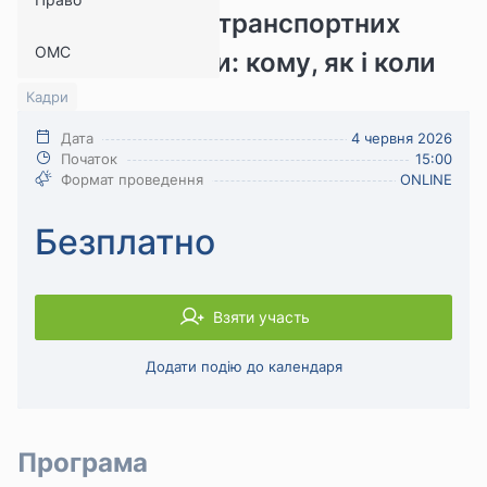
технічний стан транспортних
ОМС
засобів і техніки: кому, як і коли
Кадри
Дата
4 червня 2026
Початок
15:00
Формат проведення
ONLINE
Безплатно
Взяти участь
Додати подію до календаря
Програма