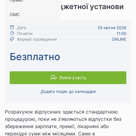
бухгалтера бюджетної установи
ОМС
Бухгалтерія
Дата
29 квітня 2026
Початок
11:00
Формат проведення
ONLINE
Безплатно
Взяти участь
Додати подію до календаря
Розрахунок відпускних здається стандартною
процедурою
, поки не
з’являються відпустки без
збереження зарплати, премії, лікарняні або
перехідні суми між місяцями. Саме
в