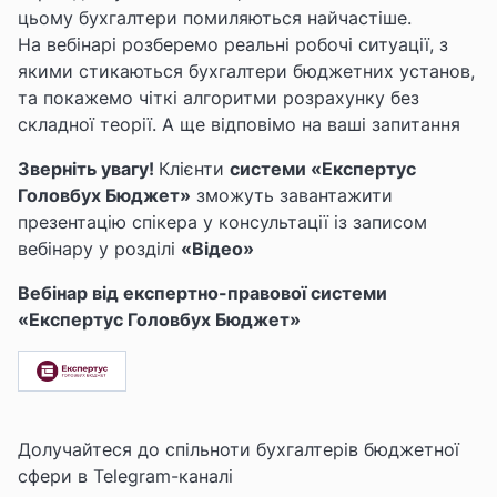
цьому
бухгалтери помиляються найчастіше.
На
вебінарі
розберемо реальні робочі ситуації, з
якими стикаються бухгалтери бюджетних установ,
та покажемо чіткі алгоритми розрахунку без
складної теорії. А ще відповімо на ваші запитання
Зверніть увагу!
Клієнти
системи «Експертус
Головбух Бюджет»
зможуть завантажити
презентацію спікера у консультації із записом
вебінару у розділі
«Відео»
Вебінар від експертно-правової системи
«Експертус Головбух Бюджет»
Долучайтеся до спільноти бухгалтерів бюджетної
сфери в Telegram-каналі