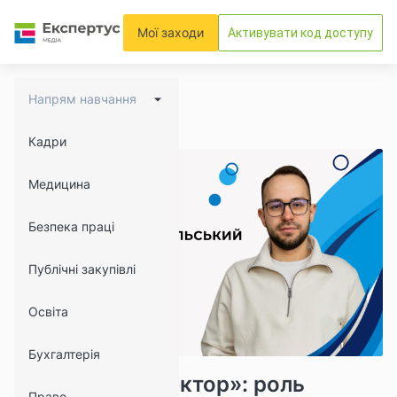
Мої заходи
Активувати код доступу
Напрям навчання
Кадри
Медицина
Безпека праці
Публічні закупівлі
Освіта
Бухгалтерія
10904
980
Платформа «Вектор»: роль
Право