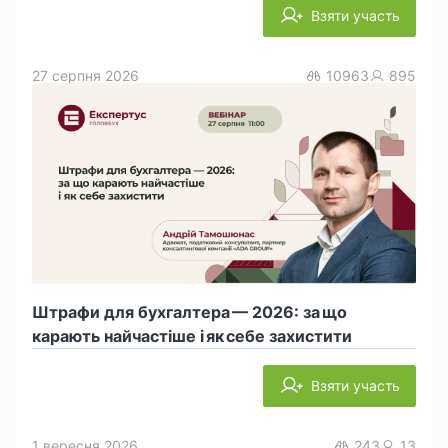
Взяти участь
27 серпня 2026
10963
895
Штрафи для бухгалтера — 2026: за що
карають найчастіше і як себе захистити
Взяти участь
1 вересня 2026
243
13