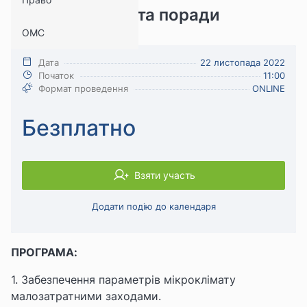
війни: виклики та поради
ОМС
Безпека праці
Дата
22 листопада 2022
Початок
11:00
Формат проведення
ONLINE
Безплатно
Взяти участь
Додати подію до календаря
ПРОГРАМА:
1. Забезпечення параметрів мікроклімату
малозатратними заходами.