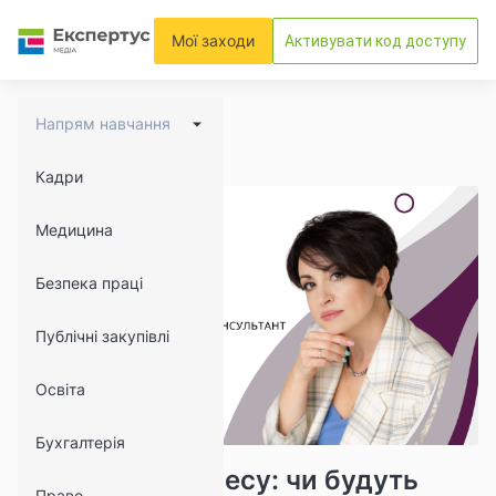
Мої заходи
Активувати код доступу
Напрям навчання
Кадри
Медицина
Безпека праці
Публічні закупівлі
Освіта
Бухгалтерія
16883
674
Дроблення бізнесу: чи будуть
Право