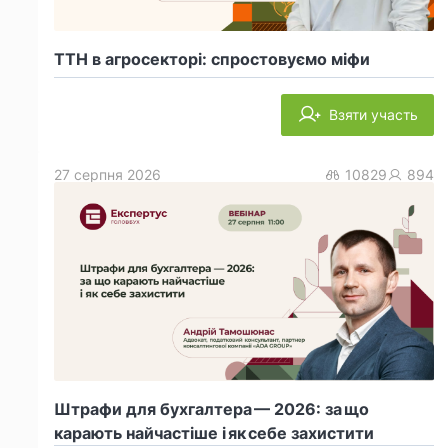
ТТН в агросекторі: спростовуємо міфи
Взяти участь
27 серпня 2026
10829
894
Штрафи для бухгалтера — 2026: за що
карають найчастіше і як себе захистити