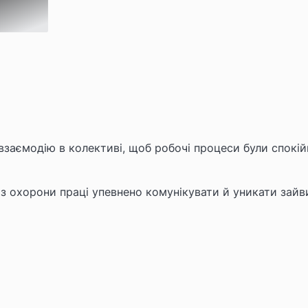
заємодію в колективі, щоб робочі процеси були спокі
із охорони праці упевнено комунікувати й уникати зайв