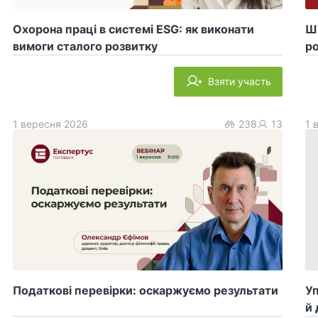
Охорона праці в системі ESG: як виконати
ШІ
вимоги сталого розвитку
ро
Взяти участь
1 вересня 2026
238
13
1 
Податкові перевірки: оскаржуємо результати
У
й 