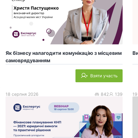
Як бізнесу налагодити комунікацію з місцевим
Ви
самоврядуванням
Взяти участь
18 серпня 2026
842
139
19