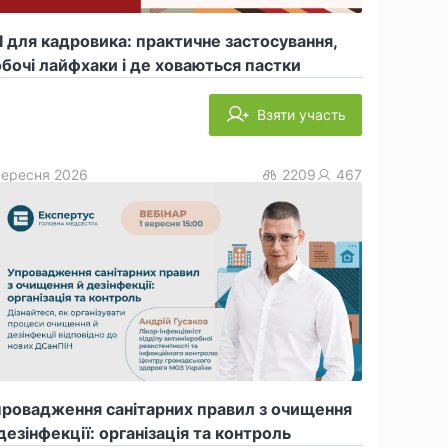
 для кадровика: практичне застосування,
бочі лайфхаки і де ховаються пастки
Взяти участь
вересня 2026
2209
467
провадження санітарних правил з очищення
дезінфекції: організація та контроль