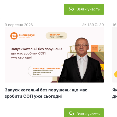
Взяти участь
9 вересня 2026
139
39
16
Запуск котельні без порушень: що має
Як
зробити СОП уже сьогодні
ди
Взяти участь