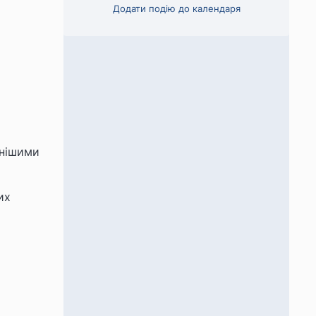
Додати подію до календаря
йнішими
их