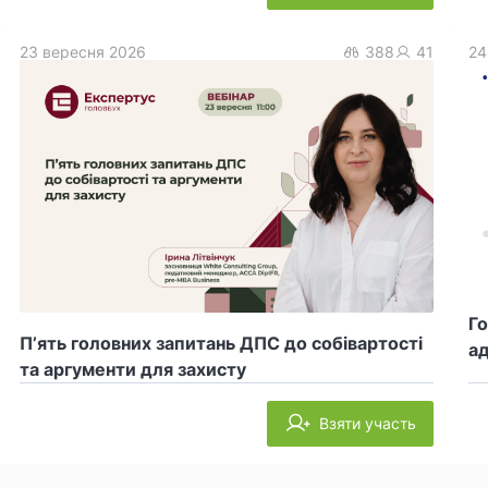
23 вересня 2026
388
41
24
Го
П’ять головних запитань ДПС до собівартості
ад
та аргументи для захисту
Взяти участь