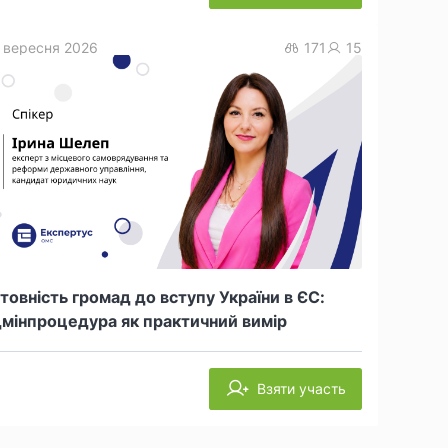
 вересня 2026
171
15
товність громад до вступу України в ЄС:
мінпроцедура як практичний вимір
Взяти участь