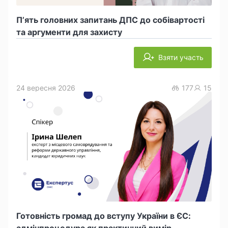
П’ять головних запитань ДПС до собівартості
та аргументи для захисту
Взяти участь
24 вересня 2026
177
15
Готовність громад до вступу України в ЄС:
адмінпроцедура як практичний вимір