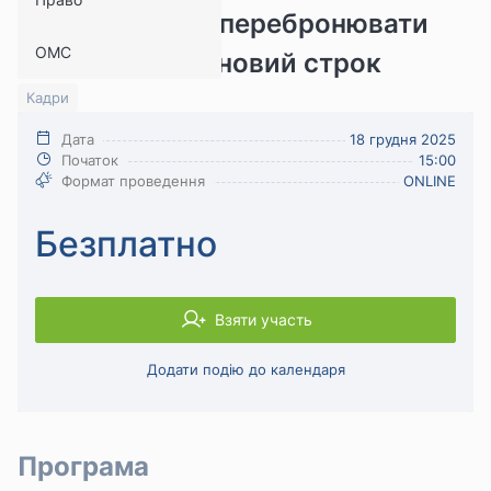
критичність та перебронювати
ОМС
працівників на новий строк
Кадри
Дата
18 грудня 2025
Початок
15:00
Формат проведення
ONLINE
Безплатно
Взяти участь
Додати подію до календаря
Програма