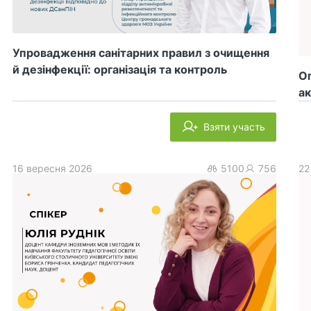
Упровадження санітарних правил з очищення
й дезінфекції: організація та контроль
Оп
ак
Взяти участь
16 вересня 2026
5100
756
22