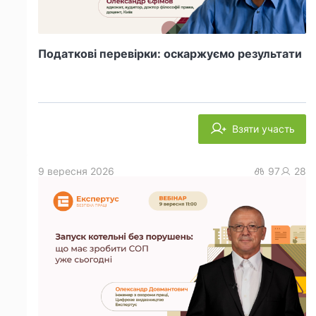
Податкові перевірки: оскаржуємо результати
Взяти участь
9 вересня 2026
97
28