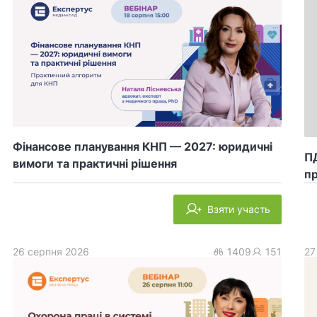
Фінансове планування КНП — 2027: юридичні
ПД
вимоги та практичні рішення
пр
Взяти участь
26 серпня 2026
1409
151
27