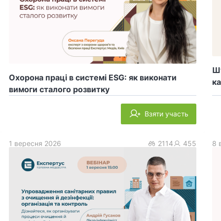
Шт
Охорона праці в системі ESG: як виконати
ка
вимоги сталого розвитку
Взяти участь
1 вересня 2026
2114
455
8 