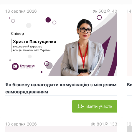
13 серпня 2026
502
40
14
Як бізнесу налагодити комунікацію з місцевим
Ви
самоврядуванням
Взяти участь
18 серпня 2026
801
133
19