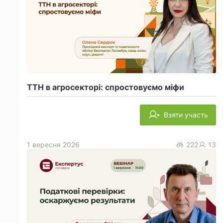
ТТН в агросекторі: спростовуємо міфи
Взяти участь
1 вересня 2026
222
13