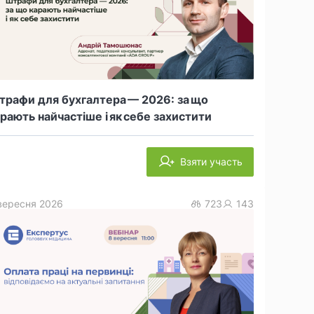
рафи для бухгалтера — 2026: за що
рають найчастіше і як себе захистити
Взяти участь
вересня 2026
723
143