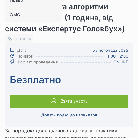
час перевірок та алгоритми
ОМС
захисту від них (1 година, від
системи «Експертус Головбух»)
Бухгалтерія
Дата
5 листопада 2025
Початок
11:00–12:00
Формат проведення
ONLINE
Безплатно
Взяти участь
Додати подію до календаря
За порадою досвідченого адвоката-практика