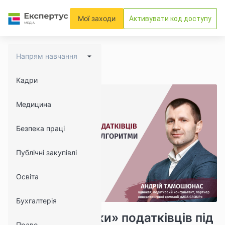
Мої заходи
Активувати код доступу
Напрям навчання
Кадри
Медицина
Безпека праці
Публічні закупівлі
Освіта
Бухгалтерія
16342
1759
Улюблені «фішки» податківців під
Право