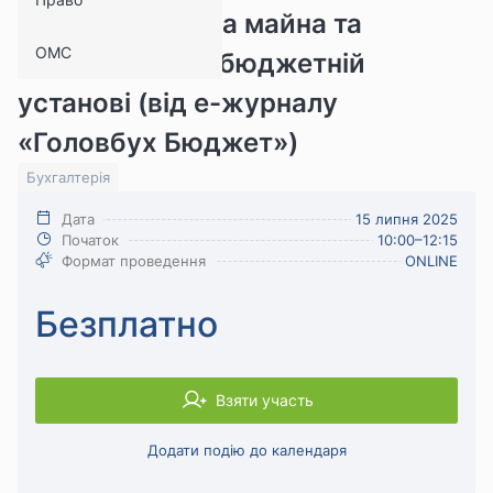
2: ревізія, оцінка майна та
ОМС
відрядження в бюджетній
установі (від е-журналу
«Головбух Бюджет»)
Бухгалтерія
Дата
15 липня 2025
Початок
10:00–12:15
Формат проведення
ONLINE
Безплатно
Взяти участь
Додати подію до календаря