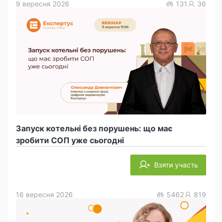
9 вересня 2026
131
36
Запуск котельні без порушень: що має
зробити СОП уже сьогодні
Взяти участь
16 вересня 2026
5462
819