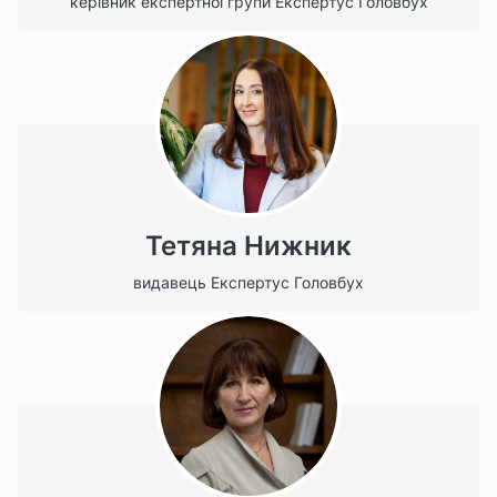
керівник експертної групи Експертус Головбух
Тетяна Нижник
видавець Експертус Головбух