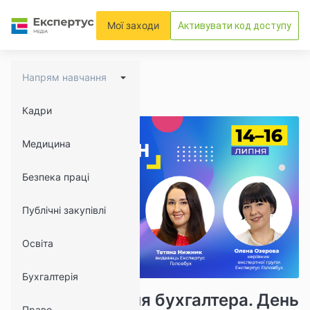
Мої заходи
Активувати код доступу
Напрям навчання
Кадри
Медицина
Безпека праці
Публічні закупівлі
Освіта
Бухгалтерія
20215
1098
Марафон до Дня бухгалтера. День
Право