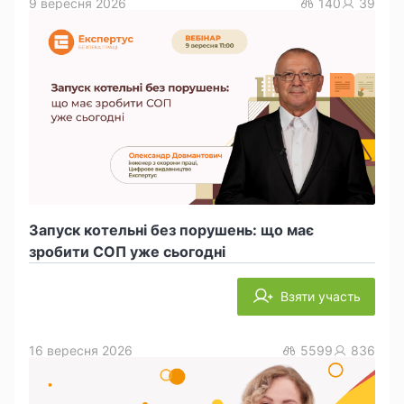
9 вересня 2026
140
39
Запуск котельні без порушень: що має
зробити СОП уже сьогодні
Взяти участь
16 вересня 2026
5599
836