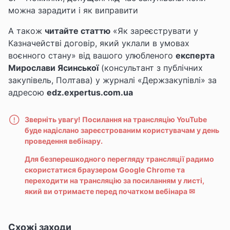
можна зарадити і як виправити
А також
читайте статтю
«Як зареєструвати у
Казначействі договір, який уклали в умовах
воєнного стану»
від вашого улюбленого
експерта
Мирослави Ясинської
(консультант з публічних
закупівель, Полтава)
у
журналі «Держзакупівлі»
за
адресою
edz.expertus.com.ua
Зверніть увагу! Посилання на трансляцію YouTube
буде надіслано зареєстрованим користувачам у день
проведення вебінару.
Для безперешкодного перегляду трансляції радимо
скористатися браузером Google Chrome та
переходити на трансляцію за посиланням у листі,
який ви отримаєте перед початком вебінара
✉
Схожі заходи