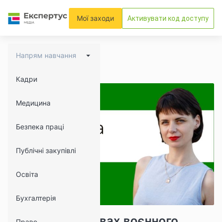
Мої заходи
Активувати код доступу
Напрям навчання
Кадри
Медицина
Безпека праці
Публічні закупівлі
Освіта
Бухгалтерія
2748
624
Закупівлі в умовах воєнного
Право