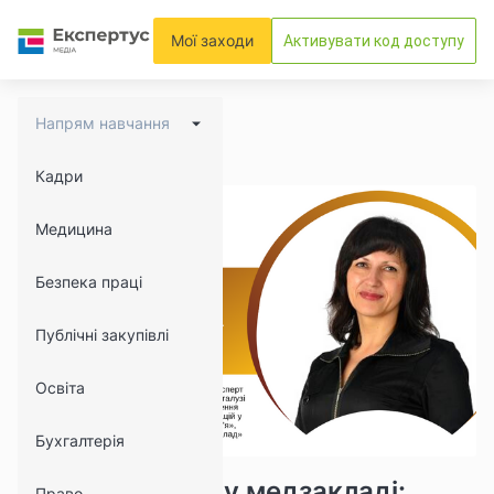
Мої заходи
Активувати код доступу
Напрям навчання
Кадри
Медицина
Безпека праці
Публічні закупівлі
Освіта
Бухгалтерія
1540
166
Платні послуги у медзакладі:
Право