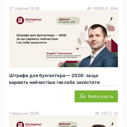
27 серпня 2026
10826
894
Штрафи для бухгалтера — 2026: за що
карають найчастіше і як себе захистити
Взяти участь
1 вересня 2026
237
13