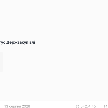
тус Держзакупівлі
13 серпня 2026
542
45
14