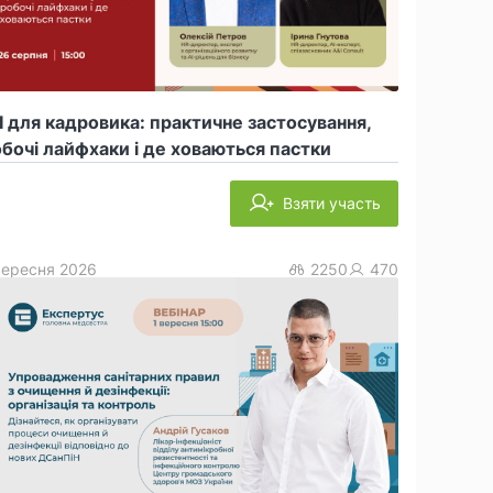
 для кадровика: практичне застосування,
бочі лайфхаки і де ховаються пастки
Взяти участь
вересня 2026
2250
470