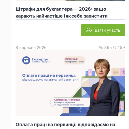
Штрафи для бухгалтера — 2026: за що
карають найчастіше і як себе захистити
Взяти участь
8 вересня 2026
865
159
Оплата праці на первинці: відповідаємо на