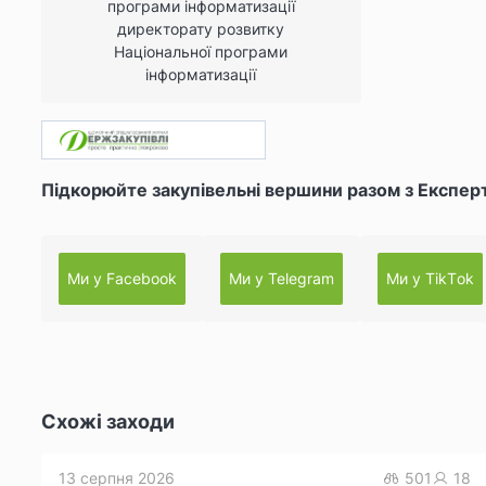
програми інформатизації
директорату розвитку
Національної програми
інформатизації
Підкорюйте закупівельні вершини разом з Експер
Ми у Facebook
Ми у Telegram
Ми у TikТok
Схожі заходи
13 серпня 2026
501
18