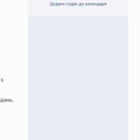
Додати подію до календаря
 з
дань,