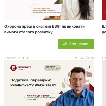
Охорона праці в системі ESG: як виконати
ШІ
вимоги сталого розвитку
ро
Взяти участь
1 вересня 2026
243
13
1 