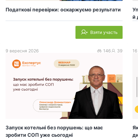
Податкові перевірки: оскаржуємо результати
У
й 
Взяти участь
9 вересня 2026
146
39
16
Запуск котельні без порушень: що має
Як
зробити СОП уже сьогодні
ди