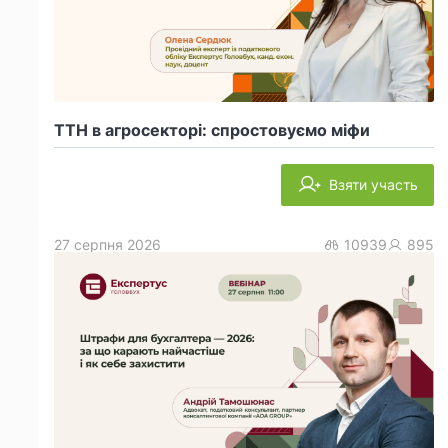
ТТН в агросекторі: спростовуємо міфи
Взяти участь
27 серпня 2026
10939
895