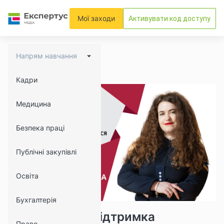
Мої заходи
Активувати код доступу
Напрям навчання
Кадри
Медицина
Безпека праці
Публічні закупівлі
Освіта
Бухгалтерія
8005
738
Психологічна підтримка
Право