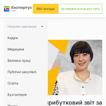
Мої заходи
Активувати код доступу
Напрям навчання
Кадри
Медицина
Безпека праці
Публічні закупівлі
Освіта
Бухгалтерія
8971
1096
Складаємо Неприбутковий звіт за
Право