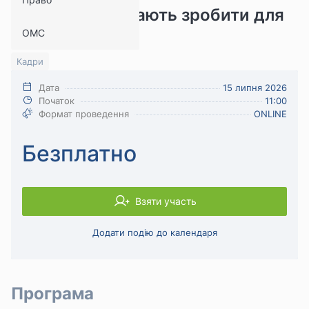
відділ кадрів мають зробити для
ОМС
працівників
Кадри
Дата
15 липня 2026
Початок
11:00
Формат проведення
ONLINE
Безплатно
Взяти участь
Додати подію до календаря
Програма