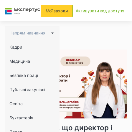
Мої заходи
Активувати код доступу
Напрям навчання
Кадри
Медицина
Безпека праці
Публічні закупівлі
Освіта
Бухгалтерія
3900
494
Робота у спеку: що директор і
Право