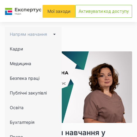
Мої заходи
Активувати код доступу
Напрям навчання
Кадри
Медицина
Безпека праці
Публічні закупівлі
Освіта
Бухгалтерія
5054
587
Як організувати навчання у
Право