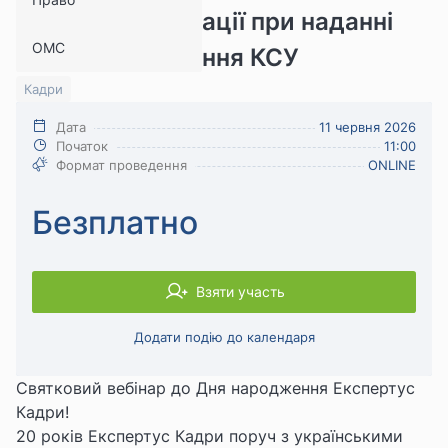
проблемні ситуації при наданні
ОМС
відпусток. Рішення КСУ
Кадри
Дата
11 червня 2026
Початок
11:00
Формат проведення
ONLINE
Безплатно
Взяти участь
Додати подію до календаря
Святковий вебінар до Дня народження Експертус
Кадри!
20 років Експертус Кадри поруч з українськими