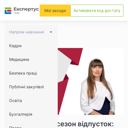
Мої заходи
Активувати код доступу
Напрям навчання
Кадри
Медицина
Безпека праці
Публічні закупівлі
Освіта
Бухгалтерія
12654
849
Розпочинаємо сезон відпусток:
Право