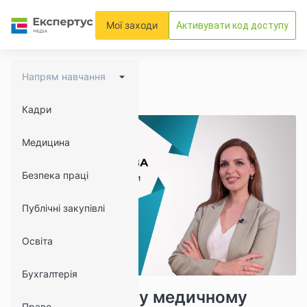
Мої заходи
Активувати код доступу
Напрям навчання
Кадри
Медицина
Безпека праці
Публічні закупівлі
Освіта
Бухгалтерія
7541
683
Дайджест змін у медичному
Право