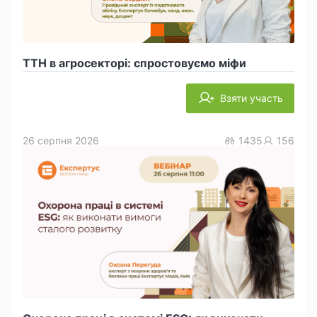
ТТН в агросекторі: спростовуємо міфи
Взяти участь
26 серпня 2026
1435
156