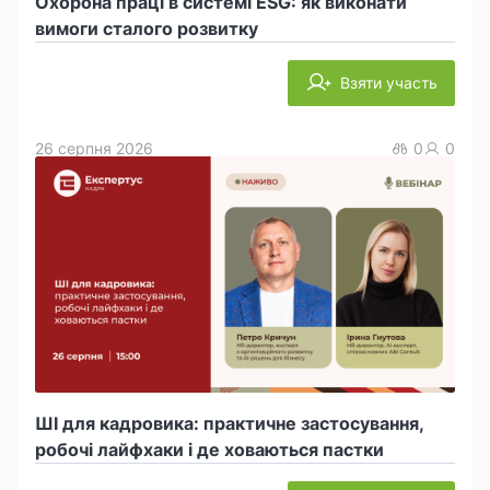
Охорона праці в системі ESG: як виконати
вимоги сталого розвитку
Взяти участь
26 серпня 2026
0
0
ШІ для кадровика: практичне застосування,
робочі лайфхаки і де ховаються пастки