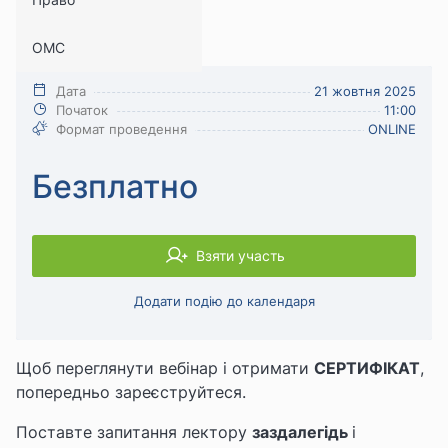
кейси
ОМС
Безпека праці
Дата
21 жовтня 2025
Початок
11:00
Формат проведення
ONLINE
Безплатно
Взяти участь
Додати подію до календаря
Щоб переглянути вебінар і отримати
СЕРТИФІКАТ
,
попередньо зареєструйтеся.
Поставте запитання лектору
заздалегідь
і