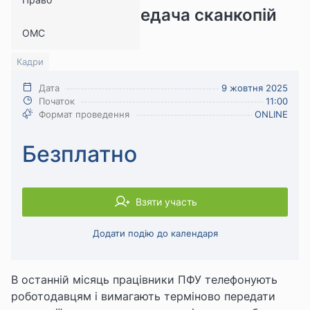
книжках та передача сканкопій
ОМС
до ПФУ
Кадри
Дата
9 жовтня 2025
Початок
11:00
Формат проведення
ONLINE
Безплатно
Взяти участь
Додати подію до календаря
В останній місяць працівники ПФУ телефонують
роботодавцям і вимагають терміново передати