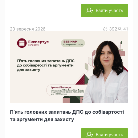
Взяти участь
23 вересня 2026
392
41
П’ять головних запитань ДПС до собівартості
та аргументи для захисту
Взяти участь