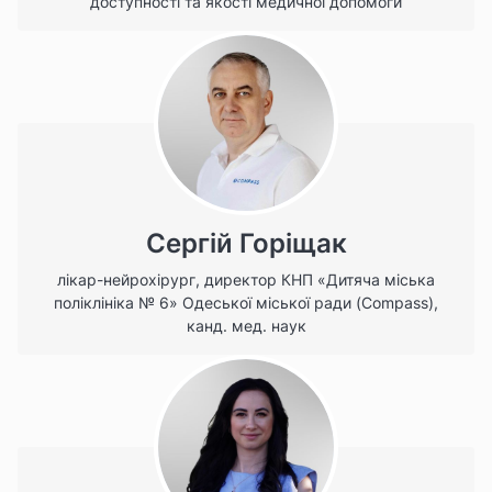
доступності та якості медичної допомоги
Сергій Горіщак
лікар-нейрохірург, директор КНП «Дитяча міська
поліклініка № 6» Одеської міської ради (Compass),
канд. мед. наук