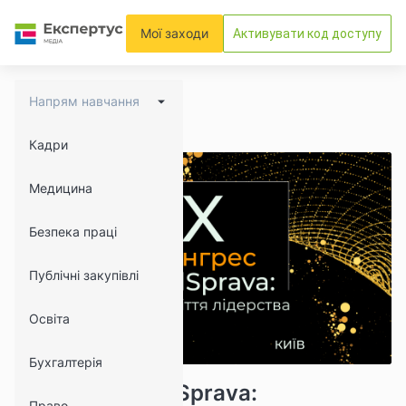
Мої заходи
Активувати код доступу
Напрям навчання
Кадри
Медицина
Безпека праці
Публічні закупівлі
Освіта
Бухгалтерія
20442
Х Конгрес MedSprava:
Право