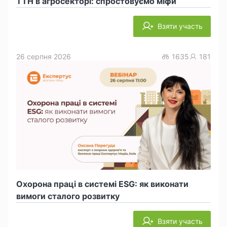
ТТН в агросекторі: спростовуємо міфи
Взяти участь
26 серпня 2026
1635
181
Охорона праці в системі ESG: як виконати
вимоги сталого розвитку
Взяти участь