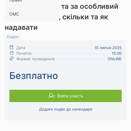
шкідливі умови та за особливий
ОМС
характер: кому, скільки та як
надавати
Кадри
Дата
10 липня 2025
Початок
15:00
Формат проведення
ONLINE
Безплатно
Взяти участь
Додати подію до календаря