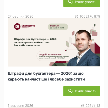
Взяти участь
27 серпня 2026
10621
879
Штрафи для бухгалтера — 2026: за що
карають найчастіше і як себе захистити
Взяти участь
1 вересня 2026
226
13