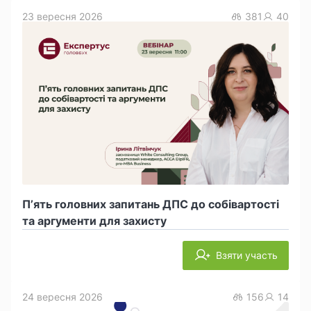
23 вересня 2026
381
40
П’ять головних запитань ДПС до собівартості
та аргументи для захисту
Взяти участь
24 вересня 2026
156
14