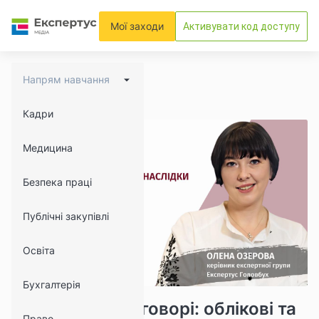
Мої заходи
Активувати код доступу
Напрям навчання
Кадри
Медицина
Безпека праці
Публічні закупівлі
Освіта
Бухгалтерія
5144
249
Зміна ціни у договорі: облікові та
Право